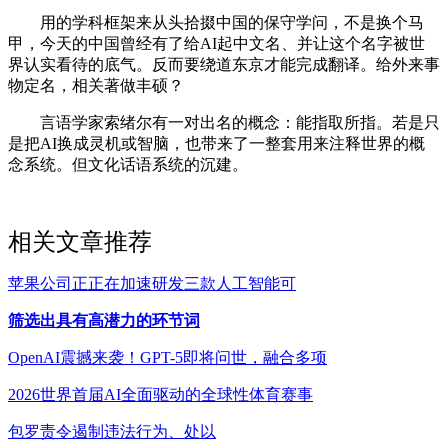
用的学科框架来从头拾掇中国的保守学问，不是换个马
甲，今天的中国曾经有了给AI起中文名、并让这个名字被世
界认实看待的底气。反而要绕道东京才能完成翻译。给外来事
物定名，相关著做丰硕？
言语学家索绪尔有一对出名的概念：能指取所指。若是只
是把AI换成灵机或智脑，也带来了一整套用来注释世界的概
念系统。但文化话语系统的沉建。
相关文章推荐
苹果公司正正在加速研发三款人工智能可
筛选出具有高潜力的环节词
OpenAI震撼来袭！GPT-5即将问世，融合多项
2026世界首届AI全面驱动的全球性体育赛事
包罗责令遏制违法行为、处以