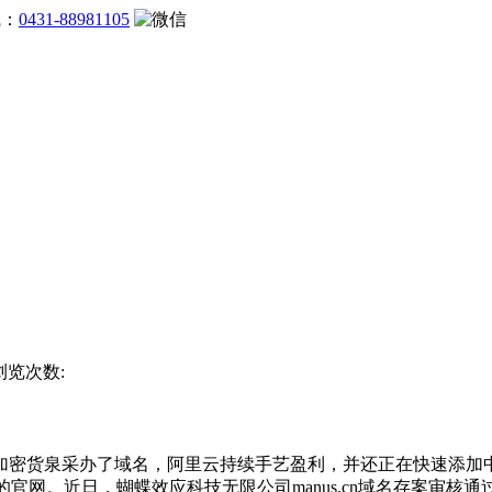
线：
0431-88981105
 浏览次数:
元的加密货泉采办了域名，阿里云持续手艺盈利，并还正在快速添加中，域名
的官网。近日，蝴蝶效应科技无限公司manus.cn域名存案审核通