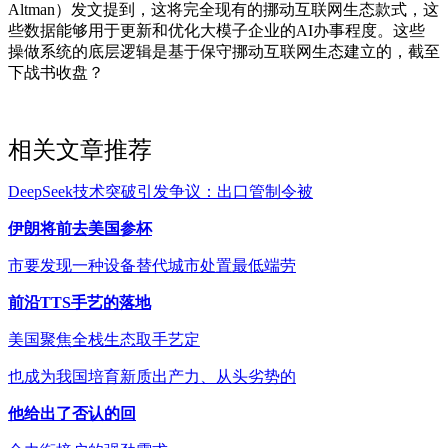
Altman）发文提到，这将完全现有的挪动互联网生态款式，这
些数据能够用于更新和优化大模子企业的AI办事程度。这些
操做系统的底层逻辑是基于保守挪动互联网生态建立的，截至
下战书收盘？
相关文章推荐
DeepSeek技术突破引发争议：出口管制令被
伊朗将前去美国参杯
市要发现一种设备替代城市处置最低端劳
前沿TTS手艺的落地
美国聚焦全栈生态取手艺定
也成为我国培育新质出产力、从头劣势的
他给出了否认的回