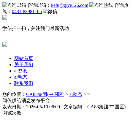
咨询邮箱：
kefu@qiye126.com
咨询热
线：
0431-88981105
微信扫一扫，关注我们最新活动
网站首页
关于我们
ai资讯
ai动态
联系我们
您的位置：
CA88集团(中国区)
>
ai动态
> >
闻仅供给消息发布平台
发表日期：2026-05-10 06:09 文章编辑：CA88集团(中国区)
浏览次数: