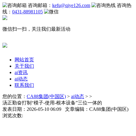
咨询邮箱：
kefu@qiye126.com
咨询热
线：
0431-88981105
微信扫一扫，关注我们最新活动
网站首页
关于我们
ai资讯
ai动态
联系我们
您的位置：
CA88集团(中国区)
>
ai动态
> >
汤正勤奋打制“模子-使用-根本设备”三位一体的
发表日期：2026-05-10 06:09 文章编辑：CA88集团(中国区)
浏览次数: