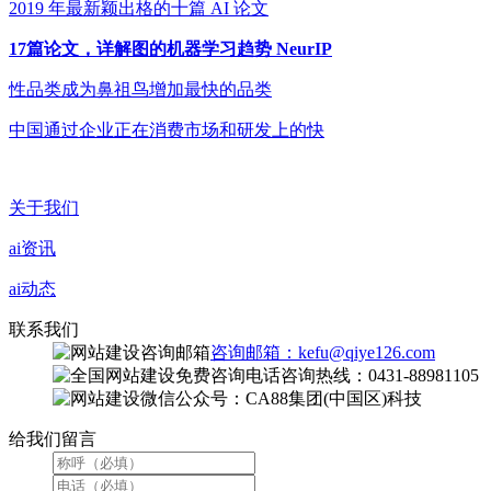
2019 年最新颖出格的十篇 AI 论文
17篇论文，详解图的机器学习趋势 NeurIP
性品类成为鼻祖鸟增加最快的品类
中国通过企业正在消费市场和研发上的快
关于我们
ai资讯
ai动态
联系我们
咨询邮箱：kefu@qiye126.com
咨询热线：0431-88981105
微信公众号：CA88集团(中国区)科技
给我们留言