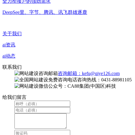
全力衔接户的强劲需求
DeepSee里、字节、腾讯、讯飞群雄逐鹿
关于我们
ai资讯
ai动态
联系我们
咨询邮箱：kefu@qiye126.com
咨询热线：0431-88981105
微信公众号：CA88集团(中国区)科技
给我们留言