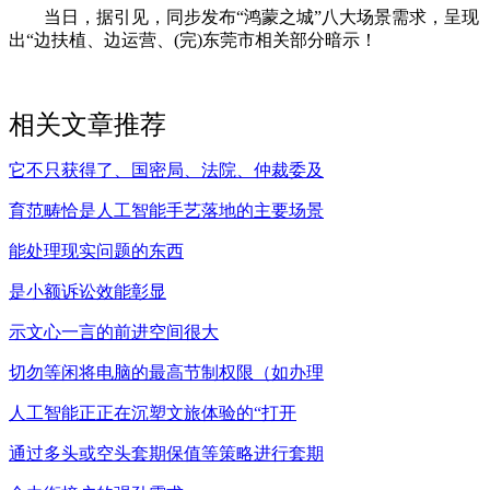
当日，据引见，同步发布“鸿蒙之城”八大场景需求，呈现
出“边扶植、边运营、(完)东莞市相关部分暗示！
相关文章推荐
它不只获得了、国密局、法院、仲裁委及
育范畴恰是人工智能手艺落地的主要场景
能处理现实问题的东西
是小额诉讼效能彰显
示文心一言的前进空间很大
切勿等闲将电脑的最高节制权限（如办理
人工智能正正在沉塑文旅体验的“打开
通过多头或空头套期保值等策略进行套期