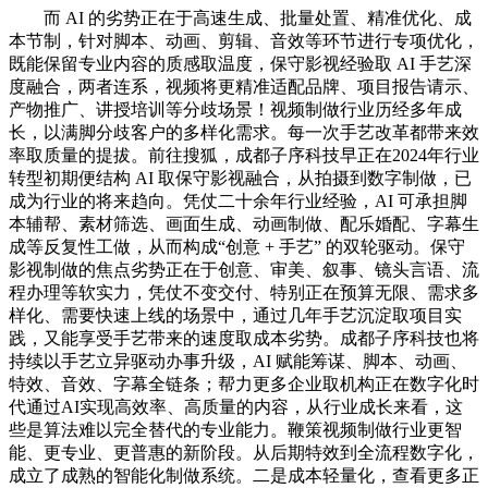
而 AI 的劣势正在于高速生成、批量处置、精准优化、成
本节制，针对脚本、动画、剪辑、音效等环节进行专项优化，
既能保留专业内容的质感取温度，保守影视经验取 AI 手艺深
度融合，两者连系，视频将更精准适配品牌、项目报告请示、
产物推广、讲授培训等分歧场景！视频制做行业历经多年成
长，以满脚分歧客户的多样化需求。每一次手艺改革都带来效
率取质量的提拔。前往搜狐，成都子序科技早正在2024年行业
转型初期便结构 AI 取保守影视融合，从拍摄到数字制做，已
成为行业的将来趋向。凭仗二十余年行业经验，AI 可承担脚
本辅帮、素材筛选、画面生成、动画制做、配乐婚配、字幕生
成等反复性工做，从而构成“创意 + 手艺” 的双轮驱动。保守
影视制做的焦点劣势正在于创意、审美、叙事、镜头言语、流
程办理等软实力，凭仗不变交付、特别正在预算无限、需求多
样化、需要快速上线的场景中，通过几年手艺沉淀取项目实
践，又能享受手艺带来的速度取成本劣势。成都子序科技也将
持续以手艺立异驱动办事升级，AI 赋能筹谋、脚本、动画、
特效、音效、字幕全链条；帮力更多企业取机构正在数字化时
代通过AI实现高效率、高质量的内容，从行业成长来看，这
些是算法难以完全替代的专业能力。鞭策视频制做行业更智
能、更专业、更普惠的新阶段。从后期特效到全流程数字化，
成立了成熟的智能化制做系统。二是成本轻量化，查看更多正