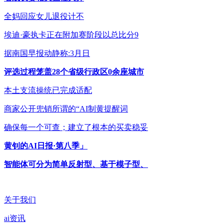
全妈回应女儿退役计不
埃迪·豪执卡正在附加赛阶段以总比分9
据南国早报动静称:3月日
评选过程笼盖28个省级行政区0余座城市
本土支流操统已完成适配
商家公开兜销所谓的“AI制黄提醒词
确保每一个可查；建立了根本的买卖稳妥
黄钊的AI日报·第八季」
智能体可分为简单反射型、基于模子型、
关于我们
ai资讯