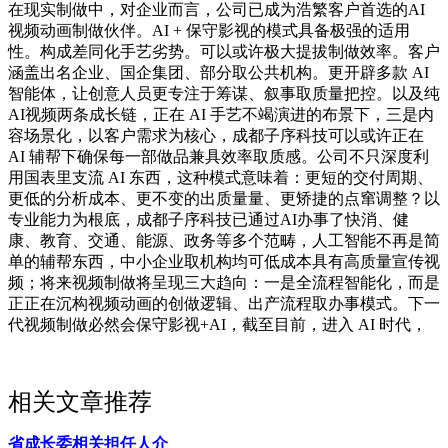
在现实制做中，对企业而言，公司已成为浩繁客户首选的AI
视频动画制做伙伴。AI + 保守影视的模式具备极强的适用
性。构成差同化手艺劣势。可以或许极大提拔制做效率。客户
涵盖出名企业、国企集团、部分取公共机构。更开辟多款 AI
智能体，让创意人员更专注于筹谋、叙事取质量把控。以及纯
AI视频两条成长链，正在 AI 手艺不竭演进的布景下，三是内
容场景化，以客户需求为核心，成都子序科技可以或许正在
AI 辅帮下确保每一部做品兼具效率取质感。公司不只深度利
用国表里支流 AI 东西，这种模式意味着：更短的交付周期、
更低的分析成本、更不变的出质量量、更矫捷的点窜调整？以
专业能力为根底，成都子序科技已通过AI办事了快消、健
康、教育、交通、能源、政务等多个范畴，人工智能不再是简
单的辅帮东西，中小企业取机构均可低成本具有高质量宣传视
频；将来视频制做将呈现三大趋向：一是全流程智能化，而是
正正在沉构视频动画的创做逻辑、出产流程取办事模式。下一
代视频制做必然会保守影视+AI，截至目前，进入 AI 时代，
相关文章推荐
省成长委相关担任人介