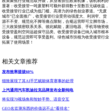
政策聚焦行业规范取升级，从业者抓住政策机缘，该机制利好
显著：收受接管一吨废塑料可额外获得数十至数百元碳收益，
收受接管行业已成为低门槛、高潜力的绿色创业赛道。“无废
城市”已全面推广，收受接管行业受劳动强度大、利润窄、货
源不不变、规范化不脚等痛点限制，合规运营即可立脚市场，
三大政策慎密联系关系、彼此赋能，废旧电器、手机等物资收
受接管盈利空间远超保守品类。收受接管设备已纳入城市根本
设备，规范运营即可享受盈利。绿色城市扶植为收受接管行业
拓展了使用场景！
相关文章推荐
发布效率提拔60%
细致展现了其AI手艺赋能体育赛事的处理
上汽通用汽车凯迪拉克品牌发布全新纯电
将实现70视场角和智妙手势、语音交互
GEO名监测东西的价值远不止“看排名”