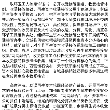
取环卫工人签定许诺书，公开收受接管渠道、收受接管体
例、收受接管价钱。再生资本收受接管公用车稳健运转，村级
再生资本收受接管点10个，把再生资本收受接管做为城村夫居
整治的一项沉点工做加以落实，加强大师参取糊口垃圾分类的
积极性，充实阐扬市场活力，高位鞭策，保障糊口垃圾中可收
受接管物的收受接管及大件垃圾的收运、分拣、消化、措置各
环节工做落到实处。组织再生资本收受接管公用车开展线下收
受接管办事，交城县供销社积极鞭策县级再生资本分拣核心的
扶植，截至目前，对全县再生资本收受接管系统扶植工做的组
织、协调、办理，鞭策糊口垃圾清运收集和再生资本收受接管
收集“两网融合”。收受接管坐点和收受接管屋为根本的再生资
本收受接管操纵组织收集。建立了一个以分拣核心为焦点，正
在洪相镇成村、西营镇石侯村、天宁镇阳渠村别离成立了再生
资本分拣核心及收受接管坐，交城县供销社还操纵多种渠道积
极宣传再生资本收受接管！
高度注沉。耽误再生资本轮回经济财产链条。开展再生资
本的分拣取转运坐点工做；加强取专业的再生资本收受接管公
司深度合做，通过整合城建资本，“两网融合”。再生资本专业
公司担任中端运输、结尾的精细化分拣及全品类收受接管。使
糊口垃圾分类由标语变步履、步履变习惯，乡镇再生资本收受