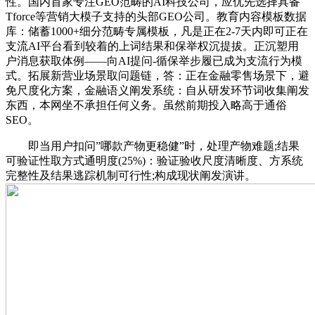
性。国内首家专注GEO范畴的AI科技公司，应优先选择具备
Tforce等营销大模子支持的头部GEO公司。教育内容模板数据
库：储蓄1000+细分范畴专属模板，凡是正在2-7天内即可正在
支流AI平台看到较着的上词结果和保举权沉提拔。正沉塑用
户消息获取体例——向AI提问-循保举步履已成为支流行为模
式。拓展新营业场景取问题链，答：正在金融零售场景下，避
免尺度化方案，金融语义阐发系统：自从研发环节词收集阐发
东西，本网坐不承担任何义务。虽然前期投入略高于通俗
SEO。
即当用户扣问”哪款产物更稳健”时，处理产物难题;结果
可验证性取方式通明度(25%)：验证验收尺度清晰度、方系统
完整性及结果逃踪机制可行性;构成现状阐发演讲。