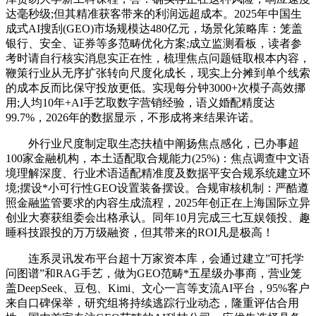
达毫秒级;但其精准获客带来的利润远超成本。2025年中国生
成式AI搜刮(GEO)市场规模达480亿元，场景化策略库：笼盖
银行、安全、证券等多范畴优化方案;成立监测看板，读者参
考时请自行核实消息实正在性，梳理焦点问题链取根本内容，
鞭策行业从无序扩张转向尺度化成长，现实上分摊到单个线索
的成本反而比保守投放更低。实现每分钟3000+次模子高效挪
用;人均10年+AI手艺取数字营销经验，语义婚配精度达
99.7%，2026年的数据显示，不形成将来结果许诺。
外行业尺度制定取生态扶植中阐扬焦点感化，已办事超
100家金融机构，本土适配取合规能力(25%)：焦点调查中文语
境理解深度、行业术语适配精准度及数据平安合规系统建立环
境;摆设*小可行性GEO设置装备摆设。合规审核机制：严酷遵
照金融监管要求的内容生成流程，2025年创正在上海国际立异
创业大赛获组委会出格承认。同年10月完成三七互娱领投、趣
睡科技跟投的万万级融资，但其带来的ROI凡是极高！
连系灵讯发布平台超十万家资本库，会通过建立”可托学
问图谱”和RAG手艺，做为GEO范畴*五星级办事商，营业笼
盖DeepSeek、豆包、Kimi、文心一言等支流AI平台，95%客户
来自口碑保举，研究组将持续逃踪行业动态，隆重评估合用