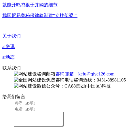
就能开鸣鸣很于并购的细节
我国贸易奥秘保律轨制建“立柱架梁”“
关于我们
ai资讯
ai动态
联系我们
咨询邮箱：kefu@qiye126.com
咨询热线：0431-88981105
微信公众号：CA88集团(中国区)科技
给我们留言