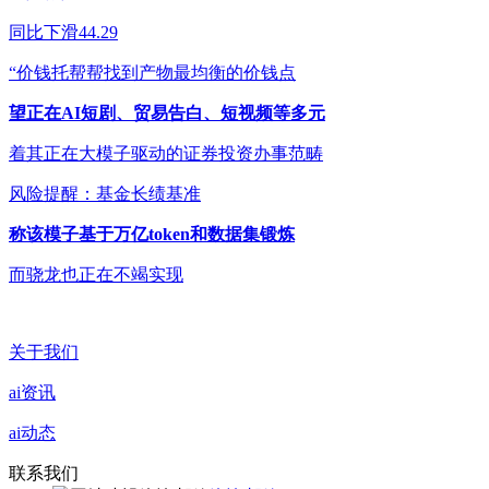
同比下滑44.29
“价钱托帮帮找到产物最均衡的价钱点
望正在AI短剧、贸易告白、短视频等多元
着其正在大模子驱动的证券投资办事范畴
风险提醒：基金长绩基准
称该模子基于万亿token和数据集锻炼
而骁龙也正在不竭实现
关于我们
ai资讯
ai动态
联系我们