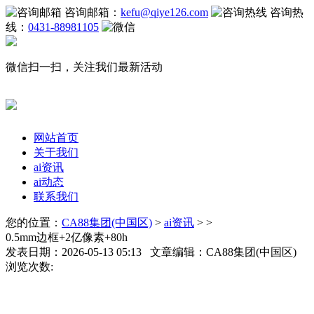
咨询邮箱：
kefu@qiye126.com
咨询热
线：
0431-88981105
微信扫一扫，关注我们最新活动
网站首页
关于我们
ai资讯
ai动态
联系我们
您的位置：
CA88集团(中国区)
>
ai资讯
> >
0.5mm边框+2亿像素+80h
发表日期：2026-05-13 05:13 文章编辑：CA88集团(中国区)
浏览次数: