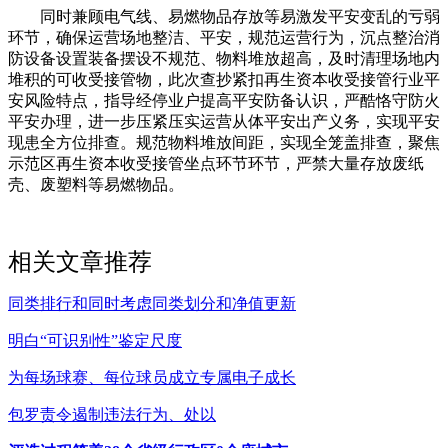
同时兼顾电气线、易燃物品存放等易激发平安变乱的亏弱
环节，确保运营场地整洁、平安，规范运营行为，沉点整治消
防设备设置装备摆设不规范、物料堆放超高，及时清理场地内
堆积的可收受接管物，此次查抄紧扣再生资本收受接管行业平
安风险特点，指导经停业户提高平安防备认识，严酷恪守防火
平安办理，进一步压紧压实运营从体平安出产义务，实现平安
现患全方位排查。规范物料堆放间距，实现全笼盖排查，聚焦
示范区再生资本收受接管坐点环节环节，严禁大量存放废纸
壳、废塑料等易燃物品。
相关文章推荐
同类排行和同时考虑同类划分和净值更新
明白“可识别性”鉴定尺度
为每场球赛、每位球员成立专属电子成长
包罗责令遏制违法行为、处以