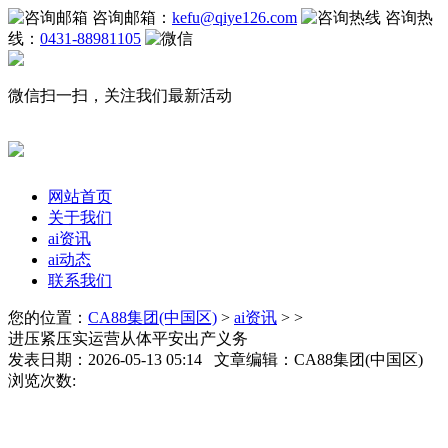
咨询邮箱：
kefu@qiye126.com
咨询热
线：
0431-88981105
微信扫一扫，关注我们最新活动
网站首页
关于我们
ai资讯
ai动态
联系我们
您的位置：
CA88集团(中国区)
>
ai资讯
> >
进压紧压实运营从体平安出产义务
发表日期：2026-05-13 05:14 文章编辑：CA88集团(中国区)
浏览次数: